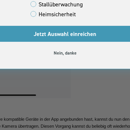
Stallüberwachung
Heimsicherheit
Jetzt Auswahl einreichen
Nein, danke
re kompatible Geräte in der App angebunden hast, kannst du nun den
e Kamera übertragen. Diesen Vorgang kannst du beliebig oft wiederh