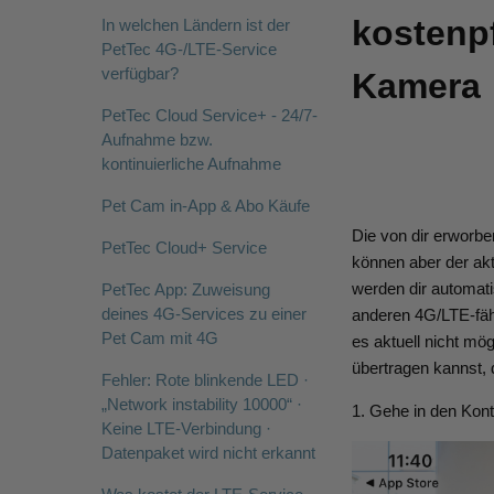
kostenpf
In welchen Ländern ist der
PetTec 4G-/LTE-Service
verfügbar?
Kamera
PetTec Cloud Service+ - 24/7-
Aufnahme bzw.
kontinuierliche Aufnahme
Pet Cam in-App & Abo Käufe
Die von dir erworbe
PetTec Cloud+ Service
können aber der akt
werden dir automati
PetTec App: Zuweisung
deines 4G-Services zu einer
anderen 4G/LTE-fähi
Pet Cam mit 4G
es aktuell nicht mö
übertragen kannst, 
Fehler: Rote blinkende LED ·
„Network instability 10000“ ·
1. Gehe in den Kon
Keine LTE-Verbindung ·
Datenpaket wird nicht erkannt