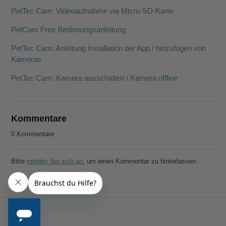
PetTec Cam: Videoaufnahme via Micro-SD-Karte
PetCam Free Bedienungsanleitung
PetTec Cam: Anleitung Installation der App / hinzufügen von
Kameras
PetTec Cam: Kamera ausschalten / Kamera offline
Kommentare
0 Kommentare
Bitte
melden Sie sich an
, um einen Kommentar zu hinterlassen.
PetTec