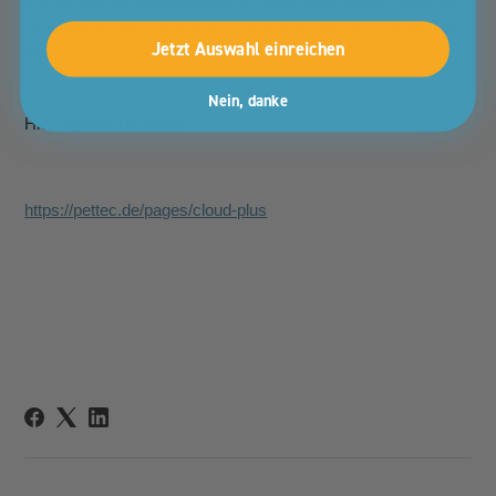
PetTec App hochgeladen wurde, dann bleibt dieses Video 30
Tage lang in der Cloud, auch wenn du in der Zeit kein aktives
Jetzt Auswahl einreichen
Abo hast.
Nein, danke
Hier erfährst Du mehr:
https://pettec.de/pages/cloud-plus