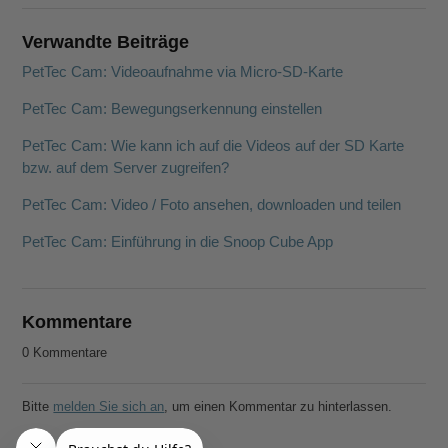
Verwandte Beiträge
PetTec Cam: Videoaufnahme via Micro-SD-Karte
PetTec Cam: Bewegungserkennung einstellen
PetTec Cam: Wie kann ich auf die Videos auf der SD Karte
bzw. auf dem Server zugreifen?
PetTec Cam: Video / Foto ansehen, downloaden und teilen
PetTec Cam: Einführung in die Snoop Cube App
Kommentare
0 Kommentare
Bitte
melden Sie sich an
, um einen Kommentar zu hinterlassen.