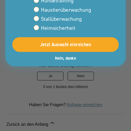
Interessen Kunden Property
Hundetraining
Melde dich gern per Kontaktformular direkt bei unserem
Haustierüberwachung
PetTec Kundenservice:
Stallüberwachung
Bitte klicke hier, um mit PetTec Kontakt aufzunehmen
Heimsicherheit
Jetzt Auswahl einreichen
Nein, danke
War dieser Beitrag hilfreich?
Ja
Nein
0 von 1 fanden dies hilfreich
Haben Sie Fragen?
Anfrage einreichen
Zurück an den Anfang