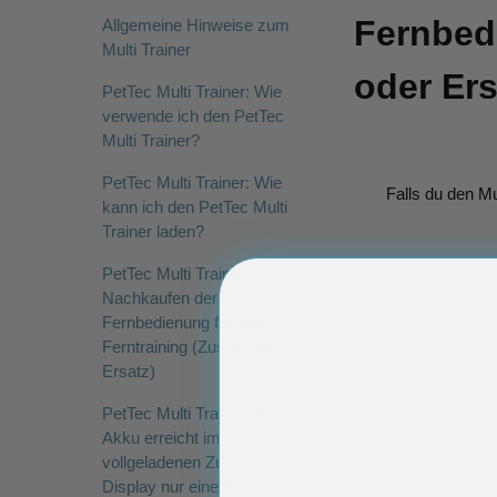
Fernbedi
Allgemeine Hinweise zum
Multi Trainer
oder Ers
PetTec Multi Trainer: Wie
verwende ich den PetTec
Multi Trainer?
PetTec Multi Trainer: Wie
Falls du den Mu
kann ich den PetTec Multi
Trainer laden?
PetTec Multi Trainer:
Nachkaufen der
Fernbedienung für das
Ferntraining (Zusatz oder
Ersatz)
PetTec Multi Trainer: Mein
Akku erreicht im
vollgeladenen Zustand laut
Display nur eine 3 (und keine