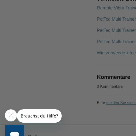
Remote Vibra Train
PetTec Multi Traine
PetTec Multi Traine
PetTec Multi Traine
Wie verwende ich e
Kommentare
0 Kommentare
Bitte
melden Sie sich