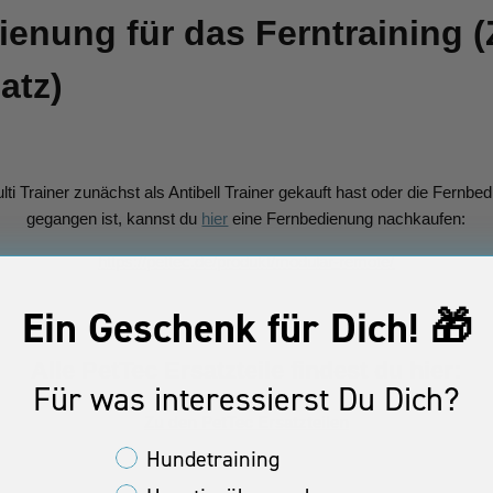
enung für das Ferntraining 
atz)
lti Trainer zunächst als Antibell Trainer gekauft hast oder die Fernbe
gegangen ist, kannst du
hier
eine Fernbedienung nachkaufen:
https://pettec.de/produkt/modular-remote/
Ein Geschenk für Dich! 🎁
Alle PetTec Ersatzteile findest du hier:
Für was interessierst Du Dich?
Zu den PetTec Ersatzteilen
Interessen Kunden Property
Hundetraining