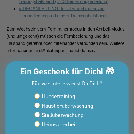
Trainingshalsband (S.13 Bedienungsanleitung)
VIDEOANLEITUNG: Initiales Verbinden von
Fernbedienung und einem Trainingshalsband
Zum Wechseln vom Ferntrainermodus in den Antibell-Modus
(und umgekehrt) müssen die Fernbedienung und das
Halsband getrennt oder miteinander verbunden sein. Weitere
Informationen und Anleitungen findest du hier:
Multi Spray Trainer: Trennen und Verbinden der
Ein Geschenk für Dich! 🎁
Fernbedienung und einem Trainingshalsband (S.14
Bedienungsanleitung)
Für was interessierst Du Dich?
Multi Vibra Trainer: Trennen und Verbinden der
Fernbedienung und einem Trainingshalsband (S.14
Interessen Kunden Property
Hundetraining
Bedienungsanleitung)
Haustierüberwachung
VIDEOANLEITUNG: Trennen der Fernbedienung
Stallüberwachung
(Wechsel vom Ferntrainer zum Antibell Modus)
VIDEOANLEITUNG: Verbinden der Fernbedienung
Heimsicherheit
(Wechsel vom Antibell zum Ferntrainer Modus)