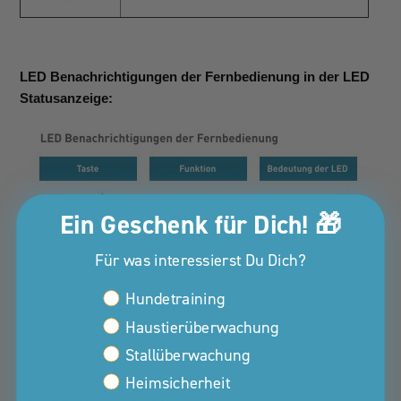
LED Benachrichtigungen der Fernbedienung in der LED
Statusanzeige:
Ein Geschenk für Dich! 🎁
Für was interessierst Du Dich?
Interessen Kunden Property
Hundetraining
Haustierüberwachung
Stallüberwachung
Heimsicherheit