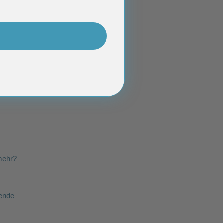
 mehr?
sende