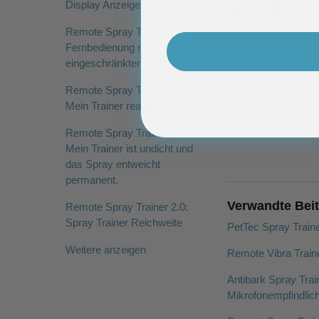
Display Anzeige
Remote Spray Trainer 3.0:
Fernbedienung mit
eingeschränkter Reichweite
Remote Spray Trainer 3.0:
Mein Trainer reagiert nicht.
Remote Spray Trainer 3.0:
Mein Trainer ist undicht und
das Spray entweicht
permanent.
Verwandte Bei
Remote Spray Trainer 2.0:
Spray Trainer Reichweite
PetTec Spray Trainer
Weitere anzeigen
Remote Vibra Train
Antibark Spray Trai
Mikrofonempfindlich