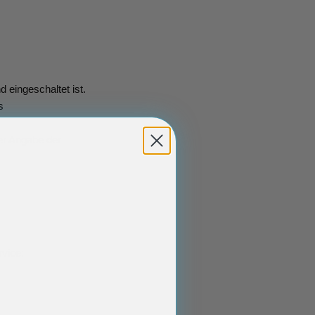
d eingeschaltet ist.
s
er Angabe der
rvice: