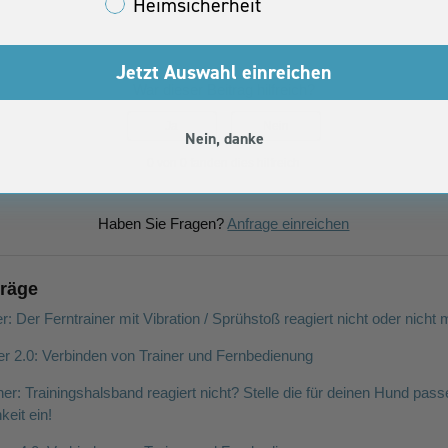
Heimsicherheit
Jetzt Auswahl einreichen
War dieser Beitrag hilfreich?
Ja
Nein
Nein, danke
0 von 0 fanden dies hilfreich
Haben Sie Fragen?
Anfrage einreichen
träge
: Der Ferntrainer mit Vibration / Sprühstoß reagiert nicht oder nicht
er 2.0: Verbinden von Trainer und Fernbedienung
ner: Trainingshalsband reagiert nicht? Stelle die für deinen Hund pas
keit ein!