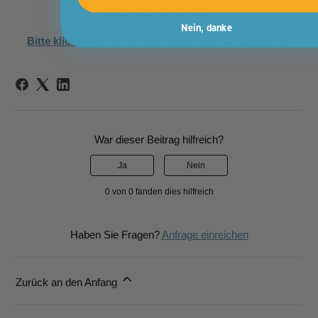
PetTec Kundenservice:
Nein, danke
Bitte klicke hier, um mit PetTec Kontakt aufzunehmen
War dieser Beitrag hilfreich?
Ja
Nein
0 von 0 fanden dies hilfreich
Haben Sie Fragen?
Anfrage einreichen
Zurück an den Anfang