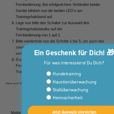
Fernbedienung. Bei erfolgreichem Verbinden beider
Geräte blinken nun die beiden LED’s am
Trainingshalsband auf.
Lege nun bitte den Schalter zur Auswahl des
Trainingshalsbandes auf der
Fernbedienung von 1 auf 2.
Bitte wiederhole nun die Schritte 1 bis 5, um auch das
zweite Trainingshalsband mit der Fernbedienung zu
Ein Geschenk für Dich! 
verbinden.
Durch die Auswahl des Schalters 1 oder 2 auf der
Für was interessierst Du Dich?
Fernbedienung wählst du, welches verbundene
Trainingshalsband du ansteuern möchten.
Interessen Kunden Property
Hundetraining
Haustierüberwachung
Siehe auch Bedienunganleitung S.15.
Stallüberwachung
Heimsicherheit
Du hast noch Fragen?
Jetzt Auswahl einreichen
Melde dich gern per Kontaktformular direkt bei unserem