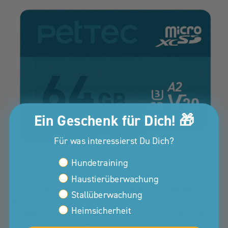
Ein Geschenk für Dich! 🎁
Für was interessierst Du Dich?
Interessen Kunden Property
Hundetraining
https://pettec.de/products/pettec-ultra-microsdxc-
Haustierüberwachung
speicherkarte
Kompatibilität geprüft und empfohlen für alle PetTec
Stallüberwachung
Kameras
Heimsicherheit
Sofort einsatzbereit – kein Formatieren erforderlich
Unterstützt Full-HD-Videoaufnahmen