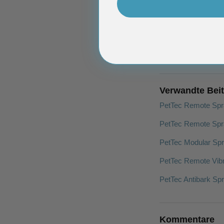
Verwandte Bei
PetTec Remote Spra
PetTec Remote Spra
PetTec Modular Spr
PetTec Remote Vibr
PetTec Antibark Sp
Kommentare