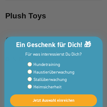
Plush Toys
CE-Plush_Toys.pdf
Ein Geschenk für Dich! 🎁
200 kB
Herunterladen
Für was interessierst Du Dich?
Interessen Kunden Property
Hundetraining
Haustierüberwachung
War dieser Beitrag hilfreich?
Stallüberwachung
Heimsicherheit
Ja
Nein
0 von 0 fanden dies hilfreich
Jetzt Auswahl einreichen