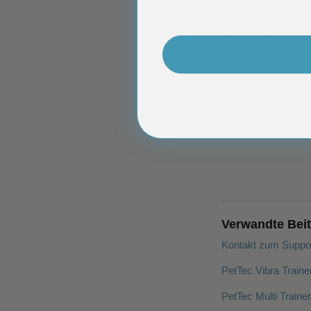
Verwandte Bei
Kontakt zum Suppo
PetTec Vibra Traine
PetTec Multi Traine