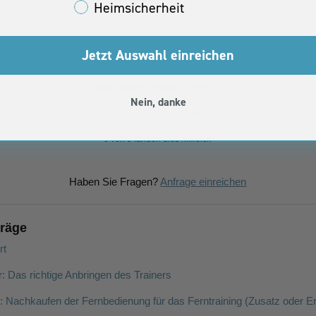
Heimsicherheit
Jetzt Auswahl einreichen
War dieser Beitrag hilfreich?
Nein, danke
Ja
Nein
0 von 0 fanden dies hilfreich
Haben Sie Fragen?
Anfrage einreichen
träge
rt
r: Das richtige Anbringen des Trainers
r: Nachkaufen der Fernbedienung für das Ferntraining (Zusatz oder E